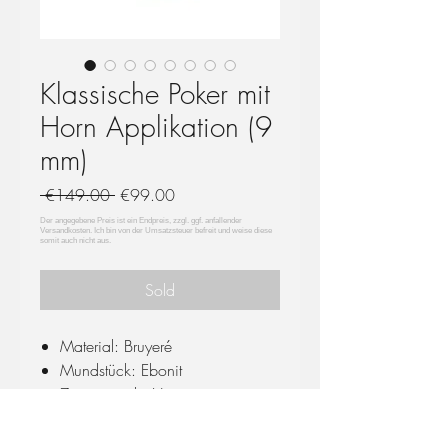
Klassische Poker mit
Horn Applikation (9
mm)
Regular
Sale
 €149.00 
€99.00
Price
Price
Sold
Material: Bruyeré
Mundstück: Ebonit
Ziermaterial: Horn
Bohrung Durchmesser und Tiefe:
20/44 mm