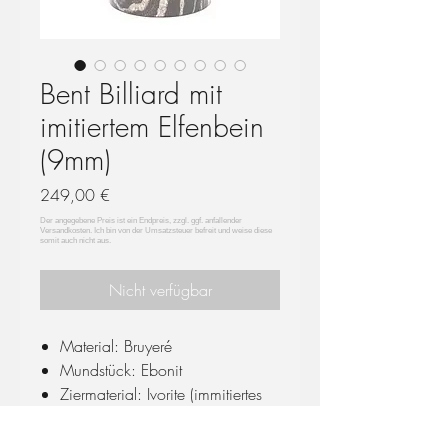
Bent Billiard mit
imitiertem Elfenbein
(9mm)
Preis
249,00 €
Nicht verfügbar
Material: Bruyeré
Mundstück: Ebonit
Ziermaterial: Ivorite (immitiertes
Elfenbein)
Bohrung Durchmesser und Tiefe: